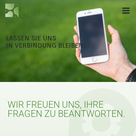
Toggle
naviga
LASSEN SIE UNS
IN VERBINDUNG BLEIBEN!
WIR FREUEN UNS, IHRE
FRAGEN ZU BEANTWORTEN.